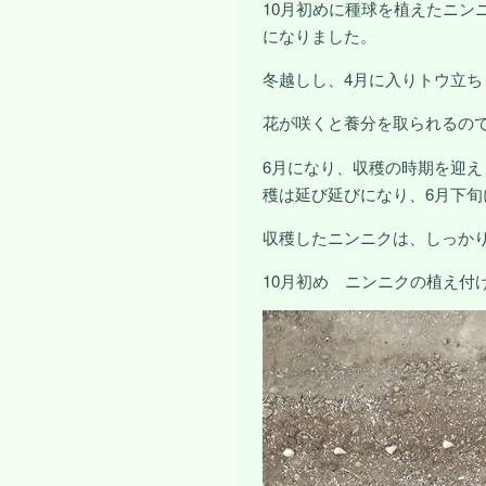
10月初めに種球を植えたニン
になりました。
冬越しし、4月に入りトウ立
花が咲くと養分を取られるの
6月になり、収穫の時期を迎
穫は延び延びになり、6月下
収穫したニンニクは、しっか
10月初め ニンニクの植え