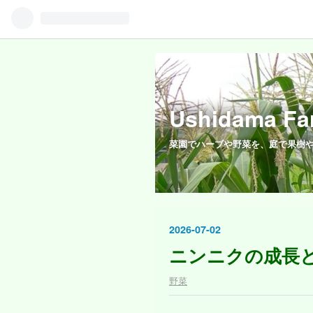
Ushidama Fa
菜園でハーブや野菜を、庭で果樹
2026
-
07
-
02
ニンニクの成長
野菜