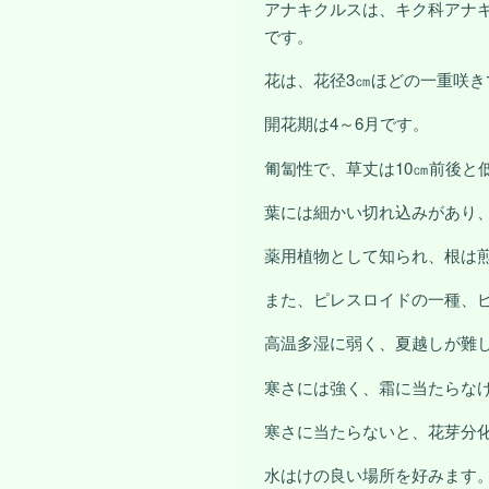
アナキクルスは、キク科アナ
です。
花は、花径3㎝ほどの一重咲
開花期は4～6月です。
匍匐性で、草丈は10㎝前後と
葉には細かい切れ込みがあり
薬用植物として知られ、根は
また、ピレスロイドの一種、
高温多湿に弱く、夏越しが難
寒さには強く、霜に当たらな
寒さに当たらないと、花芽分
水はけの良い場所を好みます