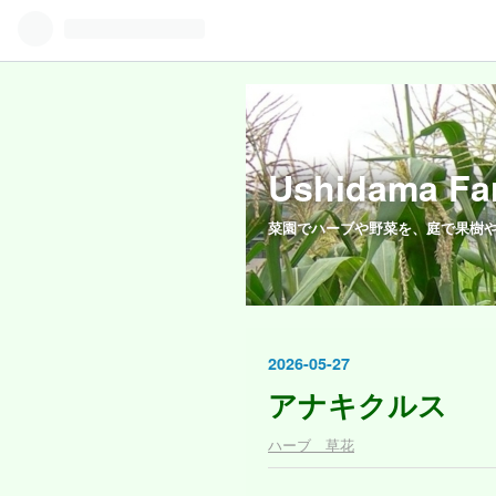
Ushidama Fa
菜園でハーブや野菜を、庭で果樹
2026
-
05
-
27
アナキクルス
ハーブ 草花