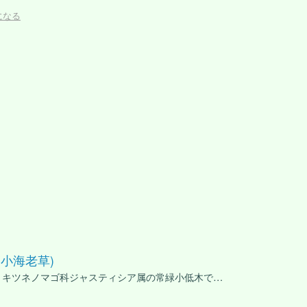
になる
(小海老草)
、キツネノマゴ科ジャスティシア属の常緑小低木で…