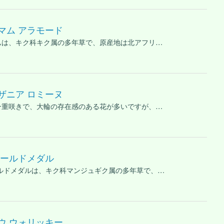
マム アラモード
ムは、キク科キク属の多年草で、原産地は北アフリ…
ザニア ロミーヌ
一重咲きで、大輪の存在感のある花が多いですが、…
ゴールドメダル
ールドメダルは、キク科マンジュギク属の多年草で、…
ウ ウォリッキー