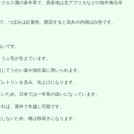
キクルス属の多年草で、原産地は北アフリカなどの地中海沿岸
きで、つぼみは紅紫色、開花すると花弁の内側は白色です。
低いです。
、うぶ毛が生えています。
煎じてうがい薬や強壮薬に用いられます。
ピレトリンを含み、虫よけになります。
しいため、日本では一年草の扱いになっています。
ければ、屋外で冬越し可能です。
化しないため、種は秋蒔きになります。
。